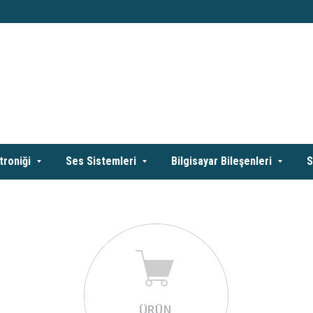
troniği
Ses Sistemleri
Bilgisayar Bileşenleri
S