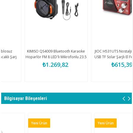
KIMISO QS4009 Bluetooth Karaoke
JIOC H531UTS Nostaljik FM Rady
Hoparlör FM 8 LED'li Mikrofonlu 23.5
USB TF Solar Şarjlı El Fenerli Kam
Tf
x 19 x 35.3 cm - Siyah
Hoparlörü
₺1.269,82
₺615,39
Bilgisayar Bileşenleri
Yeni Ürün
Yeni Ürün