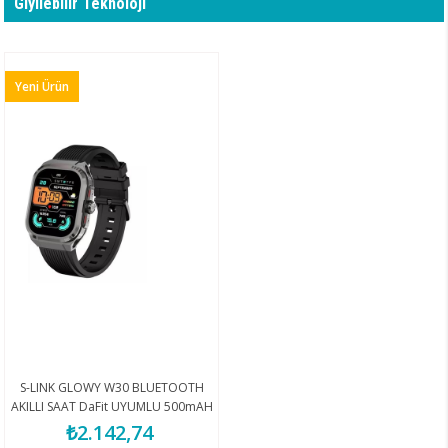
Giyilebilir Teknoloji
Yeni Ürün
S-LINK GLOWY W30 BLUETOOTH
AKILLI SAAT DaFit UYUMLU 500mAH
SİYAH
₺2.142,74