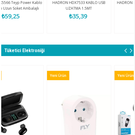
r Kablo
HADRON HDX7533 KABLO USB
HADRON HDX7538 KABLO V
alajlı
UZATMA 1.5MT
TO USB 1.5MT
₺35,39
₺41,44
Tüketici Elektroniği
Yeni Ürün
Yeni Ürün