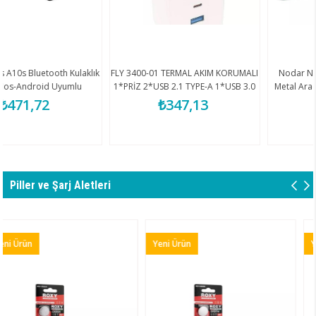
Kulaklık
FLY 3400-01 TERMAL AKIM KORUMALI
Nodar Nd1076 Usb + Type
mlu
1*PRİZ 2*USB 2.1 TYPE-A 1*USB 3.0
Metal Araç Şarj Q.C 3.0 45W 
ikli
TYPE-C 2.1A KUTULU BEYAZ
Siyah
₺347,13
₺241,46
Piller ve Şarj Aletleri
Yeni Ürün
Yeni Ürün