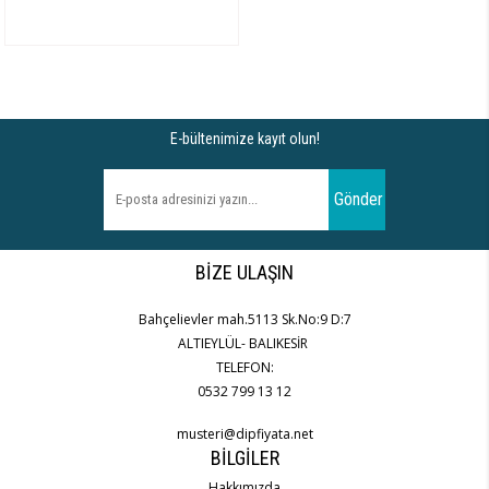
E-bültenimize kayıt olun!
Gönder
BIZE ULAŞIN
Bahçelievler mah.5113 Sk.No:9 D:7
ALTIEYLÜL- BALIKESİR
TELEFON:
0532 799 13 12
musteri@dipfiyata.net
BILGILER
Hakkımızda