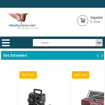
Sepetim
0
Ürün
Ses Sistemleri
Yeni Ürün
Yeni Ürün