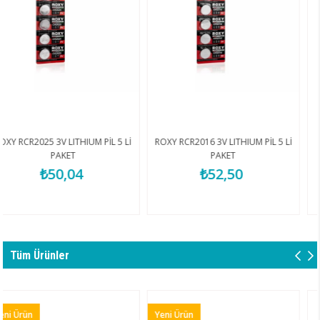
IUM PİL 5 Lİ
ROXY RCR2016 3V LITHIUM PİL 5 Lİ
GENAX GNX118 T
PAKET
LIGHTNING KABL
4
₺52,50
₺85,6
Tüm Ürünler
Yeni Ürün