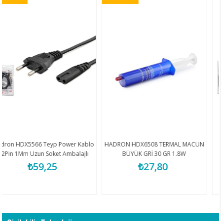
 Power Kablo
HADRON HDX6508 TERMAL MACUN
HADRON HDX7533 
t Ambalajlı
BÜYÜK GRİ 30 GR 1.8W
UZATMA 1.
h
5
₺27,80
₺35,3