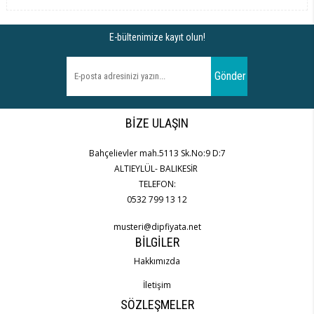
E-bültenimize kayıt olun!
Gönder
BIZE ULAŞIN
Bahçelievler mah.5113 Sk.No:9 D:7
ALTIEYLÜL- BALIKESİR
TELEFON:
0532 799 13 12
musteri@dipfiyata.net
BILGILER
Hakkımızda
İletişim
SÖZLEŞMELER