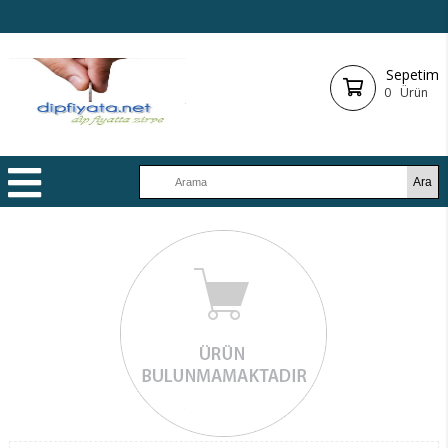
Sepetim
0
Ürün