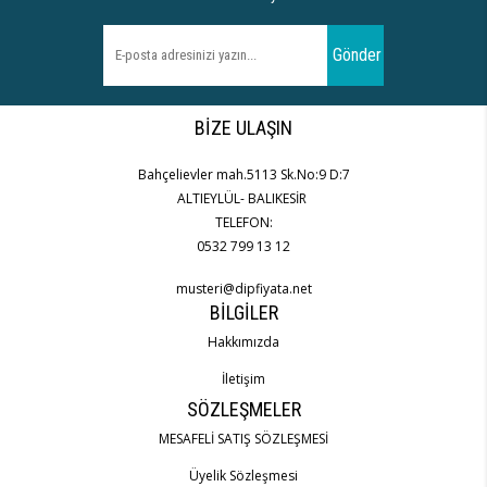
Gönder
BIZE ULAŞIN
Bahçelievler mah.5113 Sk.No:9 D:7
ALTIEYLÜL- BALIKESİR
TELEFON:
0532 799 13 12
musteri@dipfiyata.net
BILGILER
Hakkımızda
İletişim
SÖZLEŞMELER
MESAFELİ SATIŞ SÖZLEŞMESİ
Üyelik Sözleşmesi