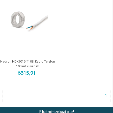
Hadron HDX5016(4108) Kablo Telefon
100 mt Yuvarlak
₺315,91
1
E-bültenimize kayıt olun!