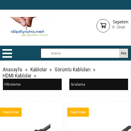
Sepetim
0
Ürün
Anasayfa
Kablolar
Görüntü Kabloları
HDMI Kablolar
Filtreleme
Sıralama
Yeni Ürün
Yeni Ürün