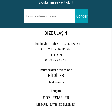
E-bültenimize kayıt olun!
Gönder
BIZE ULAŞIN
Bahçelievler mah.5113 Sk.No:9 D:7
ALTIEYLÜL- BALIKESİR
TELEFON:
0532 799 13 12
musteri@dipfiyata.net
BILGILER
Hakkımızda
İletişim
SÖZLEŞMELER
MESAFELİ SATIŞ SÖZLEŞMESİ